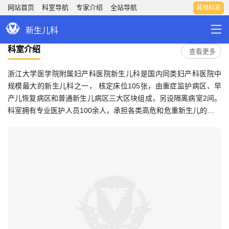
网站首页
科室导航
专家介绍
全站导航
其他科室
新生儿科
科室介绍
查看更多
浙江大学医学院附属妇产科医院新生儿科是国内同类妇产科医院中
规模最大的新生儿科之一， 核定床位105张，由重症监护病区、早
产儿恢复病区和普通新生儿病区三大区块组成，另设隔离病室2间。
科室拥有专业医护人员100余人，承担各类高危和危重新生儿的监护
和抢救、产科新生儿复苏、新生儿科门诊、母婴同室新生儿医疗和
保健、高危新生儿随访等工作，年收治危重和高危新生儿6000余
例，其中年救治极低出生体重儿300例以上。