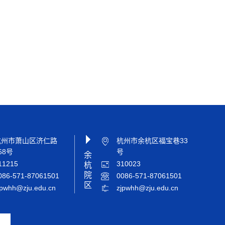
杭州市萧山区济仁路
杭州市余杭区福宝巷33
68号
号
余
11215
310023
杭
院
086-571-87061501
0086-571-87061501
区
jpwhh@zju.edu.cn
zjpwhh@zju.edu.cn