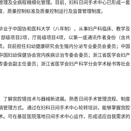
管理及全病程精细化管理。目前，妇科日间手术中心已形成一套
度、质量控制标准及质量控制运行及监督管理制度。
毕业于中国协和医科大学（八年制），从事妇产科临床、教学及
省部级项目2项，厅局级项目4项，以第一或通讯作者身份（含共
4项。目前担任妇幼健康研究会生殖内分泌专业委员会委员；中国
中国妇幼保健协会宫内疾病诊治专委会委员；浙江省医学会妇产
专委会副主任委员；浙江省医学会妇产科学分会学术秘书等社会
，了解宫腔镜技术与器械新进展。熟悉日间手术管理流程、制度
病管理方式。通过在妇科日间手术中心轮转培训，能够掌握宫腔
术。可在基层医院落地日间手术中心运作，形成适应自我需求的