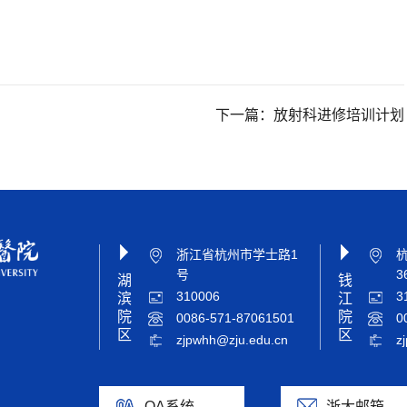
下一篇：
放射科进修培训计划
浙江省杭州市学士路1
号
3
湖
钱
310006
3
滨
江
院
院
0086-571-87061501
0
区
区
zjpwhh@zju.edu.cn
z
OA系统
浙大邮箱