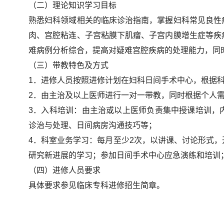
（二）理论知识学习目标
熟悉妇科领域相关的临床诊治指南，掌握妇科常见良性
肉、宫腔粘连、子宫粘膜下肌瘤、子宫内膜增生症等疾
难病例分析综合，提高对疑难宫腔疾病的处理能力，同
（三）带教特色及方式
1．进修人员按照进修计划在妇科日间手术中心，根据
2．由主治及以上医师进行一对一带教，同时根据个人
3．入科培训：由主治或以上医师负责集中授课培训，
诊治与处理、日间病房沟通技巧等；
4．科室业务学习：每月至少2次，以讲课、讨论形式
研究新进展的学习；参加日间手术中心应急演练和培训
（四）进修人员要求
具体要求参见临床专科进修招生简章。