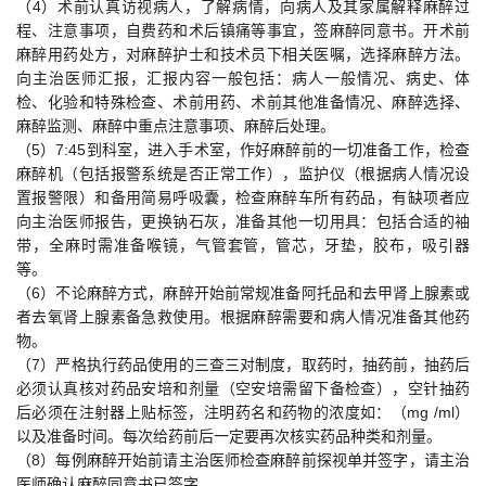
（4）术前认真访视病人，了解病情，向病人及其家属解释麻醉过
程、注意事项，自费药和术后镇痛等事宜，签麻醉同意书。开术前
麻醉用药处方，对麻醉护士和技术员下相关医嘱，选择麻醉方法。
向主治医师汇报，汇报内容一般包括：病人一般情况、病史、体
检、化验和特殊检查、术前用药、术前其他准备情况、麻醉选择、
麻醉监测、麻醉中重点注意事项、麻醉后处理。
（5）7:45到科室，进入手术室，作好麻醉前的一切准备工作，检查
麻醉机（包括报警系统是否正常工作），监护仪（根据病人情况设
置报警限）和备用简易呼吸囊，检查麻醉车所有药品，有缺项者应
向主治医师报告，更换钠石灰，准备其他一切用具：包括合适的袖
带，全麻时需准备喉镜，气管套管，管芯，牙垫，胶布，吸引器
等。
（6）不论麻醉方式，麻醉开始前常规准备阿托品和去甲肾上腺素或
者去氧肾上腺素备急救使用。根据麻醉需要和病人情况准备其他药
物。
（7）严格执行药品使用的三查三对制度，取药时，抽药前，抽药后
必须认真核对药品安培和剂量（空安培需留下备检查），空针抽药
后必须在注射器上贴标签，注明药名和药物的浓度如：（mg /ml）
以及准备时间。每次给药前后一定要再次核实药品种类和剂量。
（8）每例麻醉开始前请主治医师检查麻醉前探视单并签字，请主治
医师确认麻醉同意书已签字。