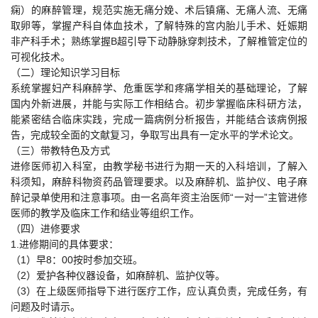
痫）的麻醉管理，规范实施无痛分娩、术后镇痛、无痛人流、无痛
取卵等，掌握产科自体血技术，了解特殊的宫内胎儿手术、妊娠期
非产科手术；熟练掌握B超引导下动静脉穿刺技术，了解椎管定位的
可视化技术。
（二）理论知识学习目标
系统掌握妇产科麻醉学、危重医学和疼痛学相关的基础理论，了解
国内外新进展，并能与实际工作相结合。初步掌握临床科研方法，
能紧密结合临床实践，完成一篇病例分析报告，并能结合该病例报
告，完成较全面的文献复习，争取写出具有一定水平的学术论文。
（三）带教特色及方式
进修医师初入科室，由教学秘书进行为期一天的入科培训，了解入
科须知，麻醉科物资药品管理要求。以及麻醉机、监护仪、电子麻
醉记录单使用和注意事项。由一名高年资主治医师“一对一”主管进修
医师的教学及临床工作和结业等组织工作。
（四）进修要求
1.进修期间的具体要求：
（1）早8：00按时参加交班。
（2）爱护各种仪器设备，如麻醉机、监护仪等。
（3）在上级医师指导下进行医疗工作，应认真负责，完成任务，有
问题及时请示。