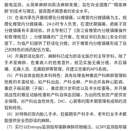
脑电监测，从简单麻醉向简洁麻醉发展；旨在向全国推广“精准麻
醉”的技术与理念，提高围术期患者的安全水平。
（3）在省内率先开展规模化分娩镇痛，以椎管内分娩镇痛为主，规
模化椎管内分娩镇痛，24小时专人负责，在潜伏期镇痛，疤痕子宫
分娩镇痛有丰富经验。并主导制订了《浙江省椎管内分娩镇痛操作
和管理规范》；分娩镇痛的广泛开展，在保证孕妇及胎儿安全的前
提下，为临产妇提供了舒适化分娩；对于椎管内分娩镇痛形成了自
己的特色的用药配伍方案。
（4）开展舒适化医疗，麻醉科已成为舒适化医疗的主导学科，除了
手术室麻醉、危重病人的抢救意外，规范实施无痛分娩、术后镇
痛、无痛人流、无痛取卵等管理，并建立完善的APS系统。
（5）产科自体血相关本科特色：具有处理各种重症产科麻醉管理和
抢救的丰富经验，如产科出血、产科全麻、产科合并各种心脏病、
重症子痫前期（子痫）、重症胆汁淤积症以及羊水栓塞等。并开展
挑战性的髂总动脉栓塞和产科自体血回输，为凶险性剖宫产提供安
全保障。对产科出血性休克、DIC、心衰等的围术期管理有成熟的流
程和经验。
（6）对特殊的宫内胎儿手术、妊娠期非产科手术、老年妇女手术都
能提供安全而舒适的麻醉。
（7）实行以Entropy监测指导镇静麻醉药物输注、以SPI监测指导镇