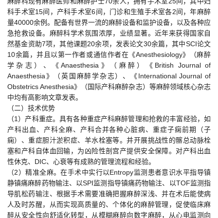
麻醉科现有麻醉医师和麻醉护士70余人，拥有手术室25间，其中妇
科手术室15间，产科手术室6间，门诊和生殖手术室各2间，年麻醉
量40000余例。配备有世界一流的麻醉设备和监护设备，以及各种应
急抢救设备。麻醉科学术氛围浓厚，业绩显著。近年来获得国家自
然基金资助7项，其他课题20余项，发表论文30余篇，其中SCI论文
10余篇，并且以第一作者或通信作者在《Anesthesiology》（麻醉
学杂志）、《Anaesthesia》（麻醉）《British Journal of
Anaesthesia》（英国麻醉学杂志）、《International Journal of
Obstetrics Anesthesia》（国际产科麻醉杂志）等麻醉领域核心杂志
中均有高影响文章发表。
（二）技术优势
（1）产科重症。具有各种重症产科麻醉管理和抢救的丰富经验，如
产科出血、产科全麻、产科合并各种心脏病、重症子痫前期（子
痫）、重症胆汁淤积症、羊水栓塞等。并开展挑战性的髂总动脉栓
塞和产科自体血回输，为凶险性剖宫产提供安全保障。对产科出血
性休克、DIC、心衰等有成熟的管理流程和经验。
（2）精准全麻。在手术中实行以Entropy监测患者意识水平指导镇
静镇痛麻醉药物输注、以SPI监测指导镇痛药物输注、以TOF监测指
导肌松药输注、根据手术需要准确把握麻醉深浅、并在术后能使病
人及时苏醒，从而实现高质量的、个体化的麻醉管理，促使临床麻
醉从安全性向舒适化转型，从模糊麻醉向数字麻醉，从心电监测向