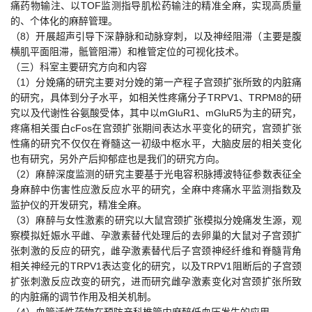
痛药物输注、以TOF监测指导肌松药输注的精准全麻，实现高质量
的、个体化的麻醉管理。
（8）开展超声引导下深静脉和动脉穿刺，以及神经阻滞（主要是腹
横肌平面阻滞，骶管阻滞）和椎管定位的可视化技术。
（三）科室主要研究方向和内容
（1）分娩痛的研究主要对分娩的第一产程子宫颈扩张所致的内脏痛
的研究，具体到分子水平，如相关性疼痛分子TRPV1、TRPM8的研
究以及代谢性谷氨酸受体，其中以mGluR1、mGluR5为主的研究，
疼痛相关蛋白cFos在宫颈扩张期间表达水平变化的研究，宫颈扩张
性痛的研究不仅仅在脊髓这一初级中枢水平，大脑皮层的相关变化
也有研究，另外产后抑郁症也是我们的研究方向。
（2）麻醉深度监测的研究主要基于光电容积脉搏波特征参数表征全
身麻醉中伤害性应激反应水平的研究，全麻中疼痛水平监测指数及
监护仪的开发研究，精准全麻。
（3）麻醉与女性激素的研究以大鼠宫颈扩张模拟分娩痛发生源，观
察模拟妊娠水平雌、孕激素替代处理后的去卵巢的大鼠对子宫颈扩
张刺激的反应的研究，雌孕激素替代后子宫颈神经纤维和脊髓背角
相关神经元的TRPV1表达变化的研究，以及TRPV1阻断后的子宫颈
扩张刺激反应改变的研究，进而研究雌孕激素变化对宫颈扩张所致
的内脏痛的调节作用及相关机制。
（4）血管活性药物在预防产科椎管内麻醉低血压发生的应用。