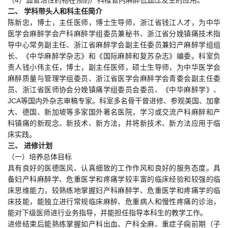
二、 学科带头人和科主任简介
陈新忠，博士，主任医师，博士生导师，浙江省钱江人才，为中华
医学会麻醉学会产科麻醉学组委员兼秘书、浙江省分娩镇痛技术指
导中心常务副主任、浙江省麻醉学会副主任委员兼妇产麻醉学组组
长、《中华麻醉学杂志》和《国际麻醉和复苏杂志》编委。科室负
责人钱小伟主任，博士，副主任医师，硕士生导师，为中华医学会
麻醉质量与管理学组委员、浙江省医学会麻醉学会青委会副主任委
员、浙江省医师协会分娩镇痛学组委员会委员、《中华麻醉学》、
JCA等国内外杂志审稿专家。科室多名骨干曾进修、参观美国、加拿
大、德国、新加坡等多家国外著名医院，学习或交流产科麻醉和产
科镇痛的新观念、新技术、新方法，并将新技术、新方法应用于临
床实践。
三、 进修计划
（一）培养总体目标
具有良好的医德医风、认真细致的工作作风和良好的服务态度。具
备妇产科麻醉学、危重医学和疼痛学较丰富的临床经验和较强的临
床思维能力，较熟练地掌握妇产科麻醉学、危重医学和疼痛学的临
床技能，能独立进行常规临床麻醉、危重病人和慢性疼痛的诊治，
能对下级医师进行业务指导，并能担任指导本科生的教学工作。
进修结束后能熟练掌握如产科出血、产科全麻、重症子痫前期（子