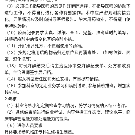
（9）必须征求指导医师的意见作好麻醉选择，在指导医师的协助下
进行工作，不得自行进行各种有创操作。术中应严密观测病情变
化，异常情况应及时向指导医师报告。除常用药物外，不得擅自使
用特殊药物。
（10）麻醉记录要求认真、详细、全面、完整、准确适时的填写，
并根据麻醉中病情变化写好麻醉小结。
（11）开好用药处方，不遗漏使用的药物。
（12）按规定将用后的物品归还原位及再消毒处，（如螺纹管、面
罩、湿化瓶等）。
（13）每例麻醉结束后请主治医师审查麻醉纪录单、处方和收费
单，主治医师签字后归档。
（14）服从科室责任医师岗位安排，有事提前请假。
（15）参加科室的定期业务学习和病例讨论, 参与值班排班，增加实
践机会。
2.考核
（1）科室考核小组定期检查学习情况，将学习情况纳入结业考评。
（2）进修结束前进行结业考试，内容包括工作态度、理论水平、临
床麻醉管理能力和处理能力的提高。
（五）进修人员要求
具体要求参见临床专科进修招生简章。