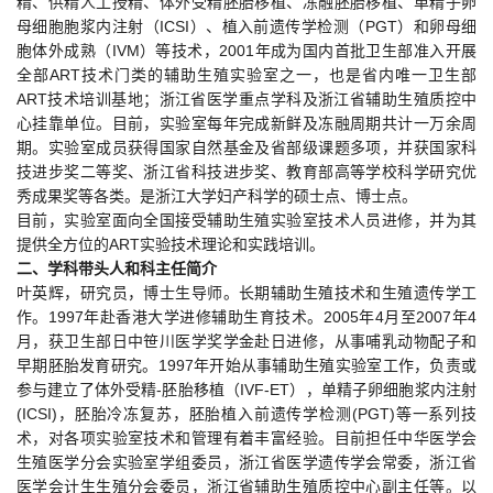
精、供精人工授精、体外受精胚胎移植、冻融胚胎移植、单精子卵
母细胞胞浆内注射（ICSI）、植入前遗传学检测（PGT）和卵母细
胞体外成熟（IVM）等技术，2001年成为国内首批卫生部准入开展
全部ART技术门类的辅助生殖实验室之一，也是省内唯一卫生部
ART技术培训基地；浙江省医学重点学科及浙江省辅助生殖质控中
心挂靠单位。目前，实验室每年完成新鲜及冻融周期共计一万余周
期。实验室成员获得国家自然基金及省部级课题多项，并获国家科
技进步奖二等奖、浙江省科技进步奖、教育部高等学校科学研究优
秀成果奖等各类。是浙江大学妇产科学的硕士点、博士点。
目前，实验室面向全国接受辅助生殖实验室技术人员进修，并为其
提供全方位的ART实验技术理论和实践培训。
二、学科带头人和科主任简介
叶英辉，研究员，博士生导师。长期辅助生殖技术和生殖遗传学工
作。1997年赴香港大学进修辅助生育技术。2005年4月至2007年4
月，获卫生部日中笹川医学奖学金赴日进修，从事哺乳动物配子和
早期胚胎发育研究。1997年开始从事辅助生殖实验室工作，负责或
参与建立了体外受精-胚胎移植（IVF-ET），单精子卵细胞浆内注射
(ICSI)，胚胎冷冻复苏，胚胎植入前遗传学检测(PGT)等一系列技
术，对各项实验室技术和管理有着丰富经验。目前担任中华医学会
生殖医学分会实验室学组委员，浙江省医学遗传学会常委，浙江省
医学会计生生殖分会委员，浙江省辅助生殖质控中心副主任等。以