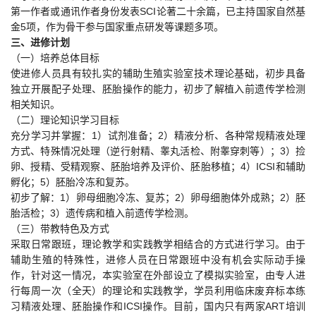
第一作者或通讯作者身份发表SCI论著二十余篇，已主持国家自然基
金5项，作为骨干参与国家重点研发等课题多项。
三、进修计划
（一）培养总体目标
使进修人员具有较扎实的辅助生殖实验室技术理论基础，初步具备
独立开展配子处理、胚胎操作的能力，初步了解植入前遗传学检测
相关知识。
（二）理论知识学习目标
充分学习并掌握：1）试剂准备；2）精液分析、各种常规精液处理
方式、特殊情况处理（逆行射精、睾丸活检、附睾穿刺等）；3）捡
卵、授精、受精观察、胚胎培养及评价、胚胎移植；4）ICSI和辅助
孵化；5）胚胎冷冻和复苏。
初步了解：1）卵母细胞冷冻、复苏；2）卵母细胞体外成熟；2）胚
胎活检；3）遗传病和植入前遗传学检测。
（三）带教特色及方式
采取日常跟班，理论教学和实践教学相结合的方式进行学习。由于
辅助生殖的特殊性，进修人员在日常跟班中没有机会实际动手操
作，针对这一情况，本实验室在外部设立了模拟实验室，由专人进
行每周一次（全天）的理论和实践教学，学员利用临床废弃标本练
习精液处理、胚胎操作和ICSI操作。目前，国内只有两家ART培训