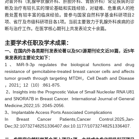
对普外科（乳腺甲状腺外科、肝胆外科、胃肠外科）常见疾病的诊
断及治疗有较扎实的理论基础和实践经验，对疑难、危重病人的抢
救处置有较丰富的临床经验。曾参与国家自然科学基金科研项目2
项、省厅及市级科研项目各1项。当前主要致力于乳腺外科疾病的诊
断与治疗工作。在医学核心期刊上共发表论文十余篇。
主要学术任职及学术成果：
一、在国内外各类期刊发表论著以及SCI源期刊论文近30篇，近5年
来发表的主要论文如下：
1、MiR-9-3p regulates the biological functions and drug
resistance of gemcitabine-treated breast cancer cells and affects
tumor growth through targeting MTDH，Cell Death and Disease
，2021；12（10）:861-875.
2、Insights into the Prognostic Value of Small Nucleolar RNA U81
and SNORA7B in Breast Cancer. International Journal of General
Medicine,2022;15: 2045-2056.
3、Implantable Access Ports Associated Complications
In Breast Cancer Patients,Cancer Control.2025,Jan-
Dec;32:10732748251336407.doi:10.1177/10732748251336407.