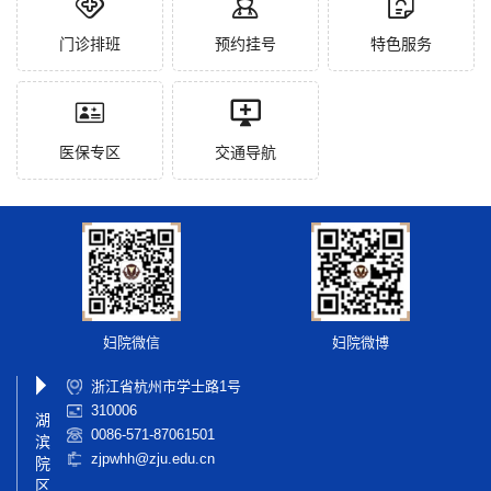
门诊排班
预约挂号
特色服务
医保专区
交通导航
妇院微信
妇院微博
浙江省杭州市学士路1号
310006
湖
0086-571-87061501
滨
zjpwhh@zju.edu.cn
院
区