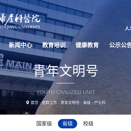
人
新闻中心
教育培训
健康教育
公示公
青年文明号
YOUTH CIVILIZED UNIT
首页
-
党群工作
-
青年文明号
-
省级
-
产七科
国家级
省级
校级