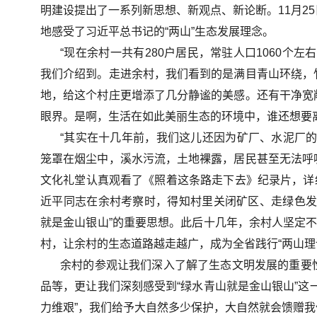
明建设提出了一系列新思想、新观点、新论断。11月2
地感受了习近平总书记的“两山”生态发展理念。
“现在余村一共有280户居民，常驻人口1060个
我们介绍到。走进余村，我们看到的是满目青山环绕，
地，给这个村庄更增添了几分静谧的美感。还有干净宽
眼界。是啊，生活在如此美丽生态的环境中，谁还想要
“其实在十几年前，我们这儿还因为矿厂、水泥厂
笼罩在烟尘中，溪水污流，土地裸露，居民甚至无法呼
文化礼堂认真观看了《照着这条路走下去》纪录片，详细
近平同志在余村考察时，得知村里关闭矿区、走绿色发
就是金山银山”的重要思想。此后十几年，余村人坚定不
村，让余村的生态道路越走越广，成为全省践行“两山理
余村的参观让我们深入了解了生态文明发展的重要
品等，更让我们深刻感受到“绿水青山就是金山银山”这
力维艰”，我们给予大自然多少保护，大自然就会馈赠