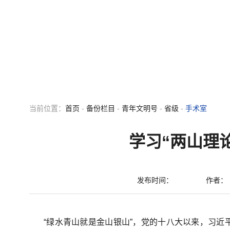
首页
医院概况
党群工作
医疗服务
当前位置：
首页
-
备份栏目
-
青年文明号
-
省级
-
手术室
学习“两山理
发布时间：
作者：
“绿水青山就是金山银山”，党的十八大以来，习