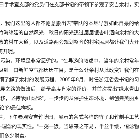
5日手术室支部的党员们在支部书记的带领下参观了安吉余村，实
左右，我们这里的人都不愿意搬出去”带队的本地导游如此自豪的给
竹海绵延的自然风光，秋日的阳光透过层层银杏叶洒向余村的大
敞的村庄大道，以及道路两旁规划整齐的村宅民居都让我们大开
离开呢。
的污染，环境是非常恶劣的。”在导游的叙述中，当年的余村常年
吸到一口新鲜空气都历历在目。是什么让余村从此改变？我们在
了解了余村的发展历程。2005年8月，时任浙江省委书记的习
展之路的做法后，给予高度肯定的评价，并首次提出“绿水青山
移，坚持“两山理论”，一步步的从保护生态环境，到创建美丽乡
论”的最佳样板。
性，下午参观安吉竹博园，展示的各式各样的竹子和竹制手工艺
一理念的现实性。“一粥一饭，当思来之不易，半丝半缕，恒念物
我们多少财富。