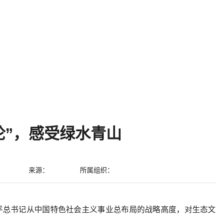
人
青年文明号
新闻中心
教育培训
健康教育
公示公
YOUTH CIVILIZED UNIT
首页
-
备份栏目
-
青年文明号
-
省级
-
手术室
论”，感受绿水青山
来源：
所属组织：
近平总书记从中国特色社会主义事业总布局的战略高度，对生态文