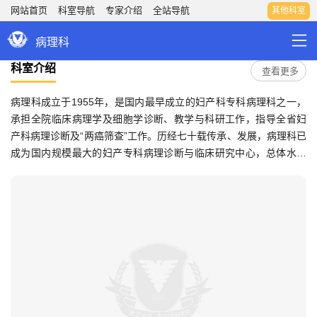
网站首页
科室导航
专家介绍
全站导航
其他科室
病理科
科室介绍
查看更多
病理科成立于1955年，是国内最早成立的妇产科专科病理科之一，
承担全院临床病理学及细胞学诊断、教学与科研工作，指导全省妇
产科病理诊断及“两癌筛查”工作。历经七十载传承、发展，病理科已
成为国内规模最大的妇产专科病理诊断与临床研究中心，总体水平
稳居国内前列。病理科现有正式员工55人（高级职称专家4人，博士
学位12人），建有现代化分子病理中心。病理科检测项目全面，开
展常规组织、细胞病理学检查、疑难病理会诊、荧光原位杂交、
STR基因分型、二代测序等项目。数智化病理科建设成效显著，实
现多院区同质化运营和远程病理诊断，开展人工智能（AI）辅助诊
断。