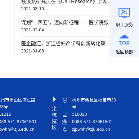
钱俊斌研究员在《Cell Research》上发文： 构建新冠肺炎单细胞免疫图谱并揭示重症致病机制
2021-03-10
谋划“十四五”，迈向新征程——医学院张丹副院长一行来浙江大学医学院附属妇产科医院调研“十四五”科研工作规划
职工服务
2021-02-04
医企融汇，浙江省妇产学科创新转化联盟成立
2021-01-08
返回顶部
杭州市萧山区济仁路
杭州市余杭区福宝巷33
68号
号
余
11215
310023
杭
院
086-571-87061501
0086-571-87061501
区
jpwhh@zju.edu.cn
zjpwhh@zju.edu.cn