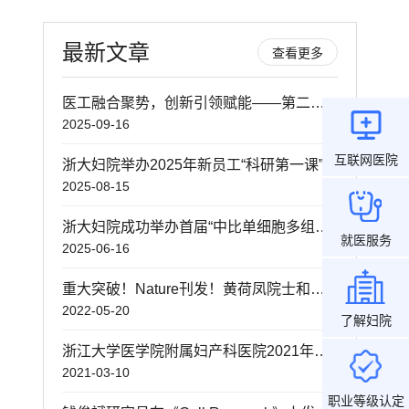
最新文章
查看更多
医工融合聚势，创新引领赋能——第二届中国医疗装备创新发展大会暨第五届妇产学科创新转化大赛决赛圆满落幕
2025-09-16
互联网医院
浙大妇院举办2025年新员工“科研第一课”培训会 ——筑牢科研根基 赋能青年成长
2025-08-15
浙大妇院成功举办首届“中比单细胞多组学技术研发与应用论坛”
就医服务
2025-06-16
重大突破！Nature刊发！黄荷凤院士和徐国良院士团队揭示糖尿病代际遗传机制
2022-05-20
了解妇院
浙江大学医学院附属妇产科医院2021年度省重点研发计划项目启动会顺利召开
2021-03-10
职业等级认定