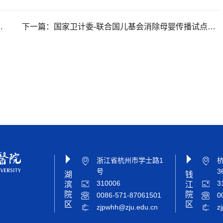
下一篇：
国家卫计委-联合国儿基会消除母婴传播试点项目在杭开展现场调研
浙江省杭州市学士路1
号
3
湖
钱
310006
3
滨
江
院
院
0086-571-87061501
0
区
区
zjpwhh@zju.edu.cn
z