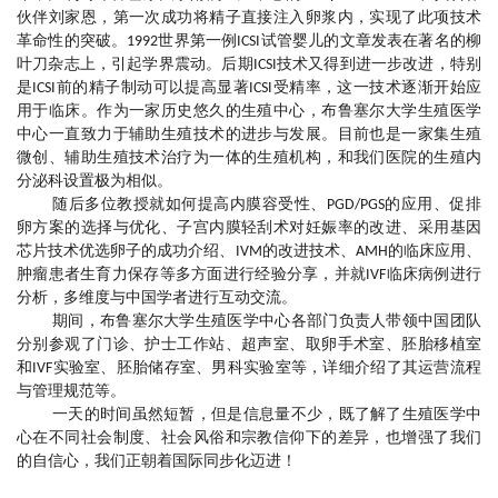
伙伴刘家恩，第一次成功将精子直接注入卵浆内，实现了此项技术
革命性的突破。1992世界第一例ICSI试管婴儿的文章发表在著名的柳
叶刀杂志上，引起学界震动。后期ICSI技术又得到进一步改进，特别
是ICSI前的精子制动可以提高显著ICSI受精率，这一技术逐渐开始应
用于临床。作为一家历史悠久的生殖中心，布鲁塞尔大学生殖医学
中心一直致力于辅助生殖技术的进步与发展。目前也是一家集生殖
微创、辅助生殖技术治疗为一体的生殖机构，和我们医院的生殖内
分泌科设置极为相似。
随后多位教授就如何提高内膜容受性、PGD/PGS的应用、促排
卵方案的选择与优化、子宫内膜轻刮术对妊娠率的改进、采用基因
芯片技术优选卵子的成功介绍、IVM的改进技术、AMH的临床应用、
肿瘤患者生育力保存等多方面进行经验分享，并就IVF临床病例进行
分析，多维度与中国学者进行互动交流。
期间，布鲁塞尔大学生殖医学中心各部门负责人带领中国团队
分别参观了门诊、护士工作站、超声室、取卵手术室、胚胎移植室
和IVF实验室、胚胎储存室、男科实验室等，详细介绍了其运营流程
与管理规范等。
一天的时间虽然短暂，但是信息量不少，既了解了生殖医学中
心在不同社会制度、社会风俗和宗教信仰下的差异，也增强了我们
的自信心，我们正朝着国际同步化迈进！