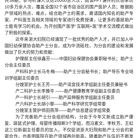
共36期，参与听课人次达20000余人次，阅读PPT课件的点击率达
10多万余人次，覆盖全国32个省市自治区的围产医护人员；根据助
产领域的热点、难点，结合助产士的需求，邀请国内知名的助产专
家、产科医生及相关领域的专家进行免费授课，让更多的基层助产
士能有学习的机会。为开创围产医学“互联网+医”学术交流模式做出
了积极的探索。
近年来浙大妇院已经涌现了一批优秀的助产人才，并已加入中
国妇幼保健协会助产士分会，成为中流砥柱，为分会的建设和发展
做出了巨大的努力和贡献：
护理部主任徐鑫芬——中国妇幼保健协会兼职秘书长；助产士
分会主任委员
产科科护士长马冬梅——助产士分会秘书长；助产导乐专业培
训学组副主任委员
分娩室护士长王芳——助产适宜技术学组副主任委员兼秘书
产二科护士长李雅岑 ——助产健康教育学组副主任委员
产一科护士长胡引——助产延伸服务学组副主任委员
产六科护士长胡小黎——助产科学研究学组常委
分娩室主管护师田燕萍——助产信息建设学组常委
为了完善助产士分会组织结构，分会于今年又新成立助产康
复、袋鼠式护理、母婴传播阻断3个学组，而冯素文、李秋芳、王虹
这三位新副主任委员的加入，不仅促进浙大妇院和助产士分会的紧
密合作，也表明医院在助产领域再创新高。随着助产队伍的不断发