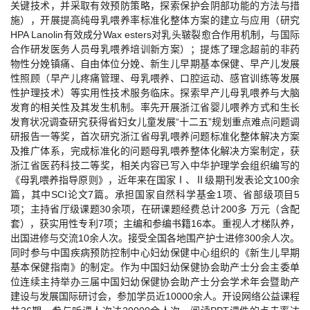
关键技术，并采取有效预防策略，探索保护会阴部功能的方法与措
施），开展提高纯母乳喂养率标准化整体方案的建立与应用（研究
HPA Lanolin有效成分Wax esters对乳头皲裂愈合作用机制，与国际
合作研发医务人员母乳喂养培训新方案）；提炼了理念超前的非药
物性分娩镇痛、自由体位分娩、新生儿早期基本保健、早产儿发展
性照顾（早产儿疼痛管理、母乳喂养、口腔运动、感官训练等发展
性护理技术）等实用性技术服务临床。探索早产儿母乳喂养与大脑
发育的相关性及其发生机制。率先开展浙江省婴儿喂养方式和生长
发育状况调查研究获得省妇女儿童发展“十二五”规划重点难点问题调
研报告一等奖，首次研究浙江省母乳喂养问题标准化整体解决方案
及推广体系，完成标准化的问题母乳喂养整体化解决方案制定，获
浙江省医药科技二等奖，相关内容已写入中华护理学会组织编写的
《母乳喂养指导原则》，近年来在国家Ⅰ、Ⅱ级期刊发表论文100余
篇，其中SCI论文7篇。承担国家自然科学基金1项、省部级项目5
项；主持省厅级课题30余项，在研课题经费总计200多 万元（含配
套），获实用性专利7项；主编和参编书籍16本。重视人才梯队养，
出国进修与交流10余人次。接受全国各地围产护士进修300余人次。
同时参与中国疾病预防控制中心妇幼保健中心组织的《新生儿早期
基本保健指南》的制定。作为中国妇幼保健协会助产士分会主委单
位连续主持举办三届中国妇幼保健协会助产士分会学术年会暨助产
建设与发展国际研讨会，参加学员近10000余人。开设网络公益课程