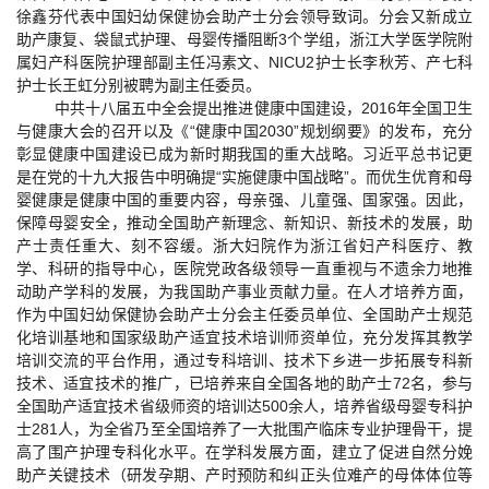
徐鑫芬代表中国妇幼保健协会助产士分会领导致词。分会又新成立
助产康复、袋鼠式护理、母婴传播阻断3个学组，浙江大学医学院附
属妇产科医院护理部副主任冯素文、NICU2护士长李秋芳、产七科
护士长王虹分别被聘为副主任委员。
中共十八届五中全会提出推进健康中国建设，2016年全国卫生
与健康大会的召开以及《“健康中国2030”规划纲要》的发布，充分
彰显健康中国建设已成为新时期我国的重大战略。习近平总书记更
是在党的十九大报告中明确提“实施健康中国战略”。而优生优育和母
婴健康是健康中国的重要内容，母亲强、儿童强、国家强。因此，
保障母婴安全，推动全国助产新理念、新知识、新技术的发展，助
产士责任重大、刻不容缓。浙大妇院作为浙江省妇产科医疗、教
学、科研的指导中心，医院党政各级领导一直重视与不遗余力地推
动助产学科的发展，为我国助产事业贡献力量。在人才培养方面，
作为中国妇幼保健协会助产士分会主任委员单位、全国助产士规范
化培训基地和国家级助产适宜技术培训师资单位，充分发挥其教学
培训交流的平台作用，通过专科培训、技术下乡进一步拓展专科新
技术、适宜技术的推广，已培养来自全国各地的助产士72名，参与
全国助产适宜技术省级师资的培训达500余人，培养省级母婴专科护
士281人，为全省乃至全国培养了一大批围产临床专业护理骨干，提
高了围产护理专科化水平。在学科发展方面，建立了促进自然分娩
助产关键技术（研发孕期、产时预防和纠正头位难产的母体体位等