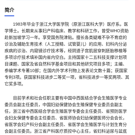
简介
1983年毕业于浙江大学医学院（原浙江医科大学）医疗系。医
学博士。长期来从事妇产科临床、教学和科研工作，曾受WHO资助
赴新加坡学习一年。
享受国务院津贴。
擅长各类疑难不孕不育症的
诊治及辅助生育技术（人工授精、试管婴儿）的应用、妇科内分泌
疾病的诊治、内窥镜诊疗技术等，经阴道子宫肌层穿刺胚胎移植等
多项诊疗技术填补国内省内空白。主持国家十二五科技支撑计划项
目课题、国家及省自然科学基金项目和其他研究项目多项；主编、
参编学术专著10部；在国内外学术刊物上发表论文数十篇；获国家
专利3项。获国家科技进步二等奖一项，省科技进步一等奖两项、其
它奖多项。
目前学术和社会任职主要有中国中西医结合学会生殖医学专业
委员会副主任委员，中国妇幼保健协会生殖保健专业委员会副主
任，浙江省中西医结合学会生殖医学专委会主任委员、省预防医学
会妇女保健专委会主任委员、省医师协会妇幼保健医师分会会长，
省医学会妇产科分会副主任委员、省医学会生殖医学与计划生育分
会副主任委员。浙江省产科医疗质控中心主任，省妇科泌尿与盆底