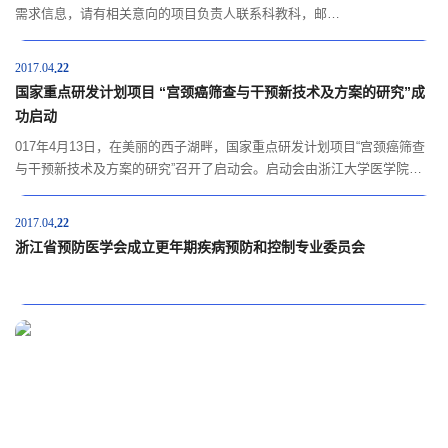
需求信息，请有相关意向的项目负责人联系科教科，邮
箱:kjk@zju.edu.cn。
2017.04
22
国家重点研发计划项目 “宫颈癌筛查与干预新技术及方案的研究”成
功启动
017年4月13日，在美丽的西子湖畔，国家重点研发计划项目“宫颈癌筛查
与干预新技术及方案的研究”召开了启动会。启动会由浙江大学医学院科
研办易平主任主持，浙江省科技厅社发处王桂良处长，浙江大学科学技术
研究院项品辉部长，中华医学会妇科肿瘤学分会主任委员马丁教授，中华
2017.04
22
医学会妇科肿瘤学分会、妇产科学分会副主任委员孔北华教授，中华医学
浙江省预防医学会成立更年期疾病预防和控制专业委员会
会妇科肿瘤...