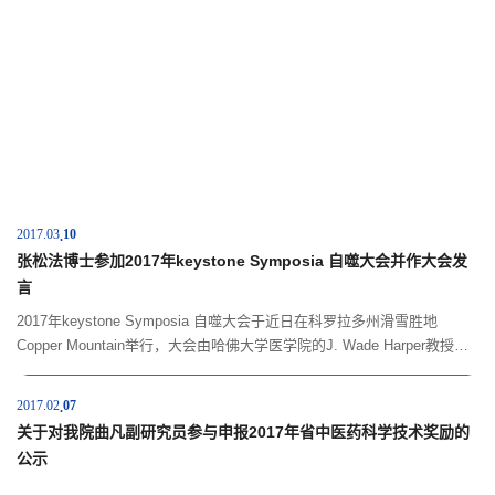
2017.03
10
张松法博士参加2017年keystone Symposia 自噬大会并作大会发
言
2017年keystone Symposia 自噬大会于近日在科罗拉多州滑雪胜地
Copper Mountain举行，大会由哈佛大学医学院的J. Wade Harper教授担
任主席，来自18个国家165名自噬研究人员参会，众多自噬领域大咖云
集。浙江大学医学院附属妇产科医院张松法博士有关自噬与卵巢癌干细胞
2017.02
07
的相关研究成果被大会接受并作了大会发言和墙报展示，该研究由...
关于对我院曲凡副研究员参与申报2017年省中医药科学技术奖励的
公示