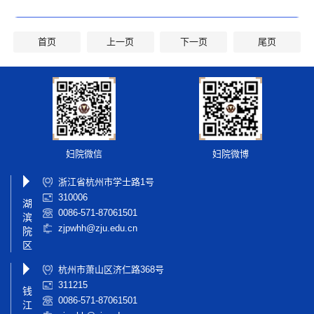
首页
上一页
下一页
尾页
妇院微信
妇院微博
浙江省杭州市学士路1号
310006
湖
0086-571-87061501
滨
zjpwhh@zju.edu.cn
院
区
杭州市萧山区济仁路368号
311215
钱
0086-571-87061501
江