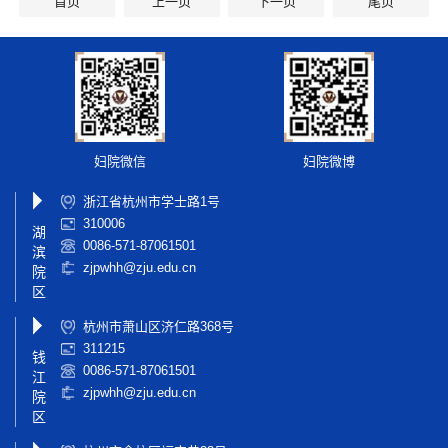
首页
上一页
下一页
尾页
妇院微信
妇院微博
浙江省杭州市学士路1号
310006
湖
0086-571-87061501
滨
zjpwhh@zju.edu.cn
院
区
杭州市萧山区济仁路368号
311215
钱
0086-571-87061501
江
zjpwhh@zju.edu.cn
院
区