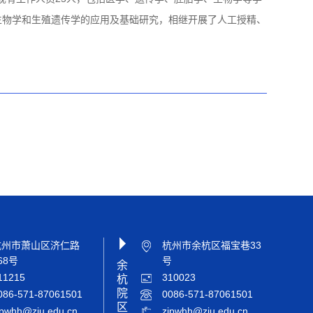
生物学和生殖遗传学的应用及基础研究，相继开展了人工授精、
杭州市萧山区济仁路
杭州市余杭区福宝巷33
68号
号
余
11215
310023
杭
院
086-571-87061501
0086-571-87061501
区
jpwhh@zju.edu.cn
zjpwhh@zju.edu.cn