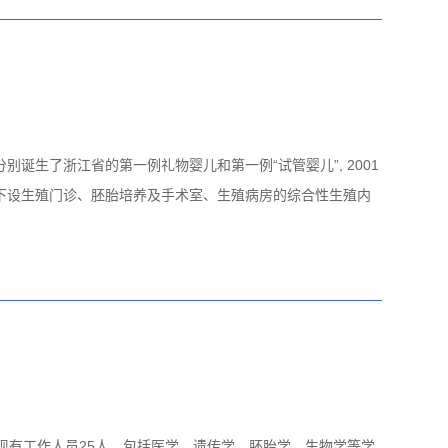
分别诞生了浙江省的第一例礼物婴儿和第一例“试管婴儿”, 2001
下设生殖门诊、胚胎培养及手术室、生殖病房的综合性生殖内
；现有工作人员25人，包括医学、遗传学、胚胎学、生物学等学