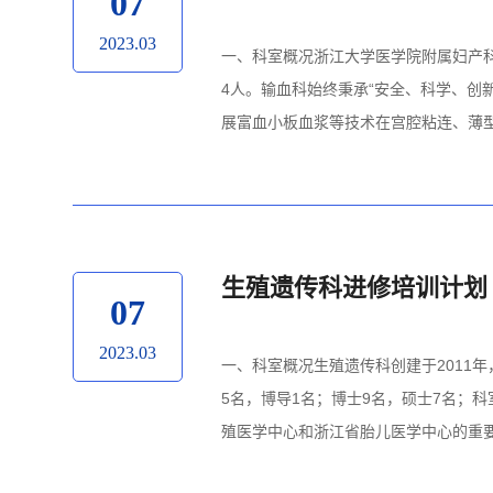
07
2023.03
一、科室概况浙江大学医学院附属妇产
4人。输血科始终秉承“安全、科学、创
展富血小板血浆等技术在宫腔粘连、薄型子
生殖遗传科进修培训计划
07
2023.03
一、科室概况生殖遗传科创建于2011
5名，博导1名；博士9名，硕士7名；
殖医学中心和浙江省胎儿医学中心的重要组