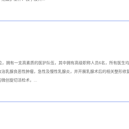
床位，拥有一支高素质的医护队伍，其中拥有高级职称人员6名，所有医生
收治乳腺良恶性肿瘤，急性及慢性乳腺炎，并开展乳腺术后的相关整形修
创旋切活检术，...