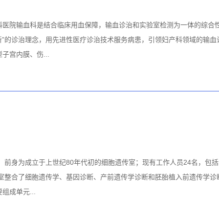
科医院输血科是结合临床用血保障，输血诊治和实验室检测为一体的综合性
新”的诊治理念，用先进性医疗诊治技术服务病患，引领妇产科领域的输
宫内膜、伤...
年，前身为成立于上世纪80年代初的细胞遗传室；现有工作人员24名，
科室整合了细胞遗传学、基因诊断、产前遗传学诊断和胚胎植入前遗传学
成单元...