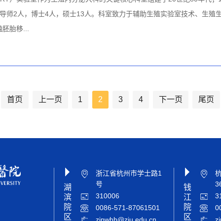
导师2人，博士4人，硕士13人。科室致力于辅助生殖实验室技术、生殖
胎移...
首页
上一页
1
2
3
4
下一页
尾页
浙江省杭州市学士路1
号
3
湖
钱
310006
3
滨
江
院
院
0086-571-87061501
0
区
区
zjpwhh@zju.edu.cn
z