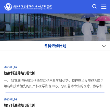
各科进修计划
2023.03
06
放射科进修培训计划
一、 科室概况放射科依托我院妇产科学科优势，现已逐步发展成为国内
知名和技术领先的妇产科医学影像中心，承担着本专业的医疗、教学和科
研任务，全面负责医院门急诊、住院患者的影像诊疗工作，是浙江省影像
医学住院医生/专科医师规范化培训基地（妇产影像专科）。科室团队参
2023.03
06
与临床各科的多学科诊治团队，并开设高级和普通专家门诊，对院内外各
放疗科进修培训计划
种疑难杂症的影像资料进行会诊并...