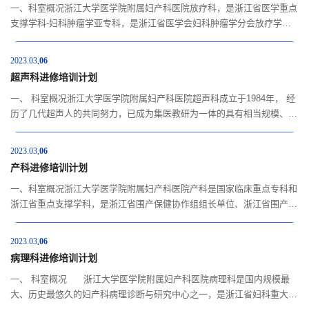
一、科室概况浙江大学医学院附属妇产科医院放疗科，是浙江省医学重点
支撑学科-妇科肿瘤学亚专科，是浙江省医学会妇科肿瘤学分会放疗学组
主任委员单位，是浙江省内集医疗、教学、科研为一体、综合实力领先的
肿瘤诊治专科。科室技术力量雄厚，由临床医师、医学物理师、放疗技师
2023.03
06
及护理人员组成，其中主任医师1人，主治医师2人，高年资医学物理师2
超声科进修培训计划
人。博士2人，硕士7人，科室成员均在妇...
一、 科室概况浙江大学医学院附属妇产科医院超声科成立于1984年， 经
历了几代超声人的共同努力，已成为集医教研为一体的具有相当规模、亚
专业齐全的以妇产科为主体的综合性超声科室。科室配置高档超声检查仪
共40余台。2002年成为浙江省产前超声诊断会诊中心，是国内最早成立
2023.03
06
的省级产前诊断中心，承担着来自浙江省和周边省市部分地区产科疑难病
产科进修培训计划
例超声诊断会诊工作。...
一、科室概况浙江大学医学院附属妇产科医院产科是国家临床重点专科和
浙江省重点支撑学科，是浙江省围产保健协作组组长单位、浙江省围产分
会主委所在单位，浙江省产前诊断中心、浙江省胎儿医学中心、浙江省产
科医疗质量控制中心、浙江省产前诊断（筛查）质量控制中心所在单位；
2023.03
06
担负了全省和周边地区的母胎重危疑难病例的临床处置和会诊。紧跟国际
病理科进修培训计划
及参与部分国内临床诊疗指南及共识制定，倡...
一、 科室概况 浙江大学医学院附属妇产科医院病理科是国内规模最
大、历史最悠久的妇产科病理诊断与研究中心之一，是浙江省妇科重大疾