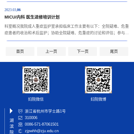
病诊治重点实验室、浙江省妇科肿瘤研究中心、宫颈疾病诊断中心、产前
诊断中心的重要组成部分。在国内妇产科病理界中享有一定知名度和影响
2023.03
06
力。目前，病理科有医技人员42名，其中病理医生...
MICU/内科 医生进修培训计划
科室概况我院成人重症监护室承担临床工作主要有以下：全院疑难、危重
症患者的收治和术后监护；协助全院疑难、危重症的讨论和评估；参与医
院公共区域突发事件的处理和急救等。MICU主要救治范围有：各种复杂
妇科、外科大手术后病人（宫颈癌，卵巢癌，子宫内膜癌，乳腺癌，年龄
首页
上一页
下一页
尾页
>70岁等）；产科各种严重并发症患者（如子痫前期、子痫、羊水栓塞、
产科大出血等）；妇产科患者合并...
妇院微信
妇院微博
浙江省杭州市学士路1号
310006
湖
0086-571-87061501
滨
zjpwhh@zju.edu.cn
院